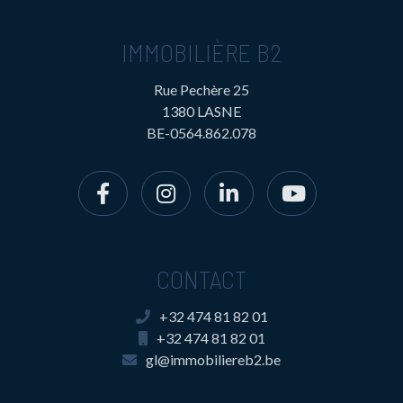
IMMOBILIÈRE B2
Rue Pechère 25
1380 LASNE
BE-0564.862.078
CONTACT
+32 474 81 82 01
+32 474 81 82 01
gl@immobiliereb2.be