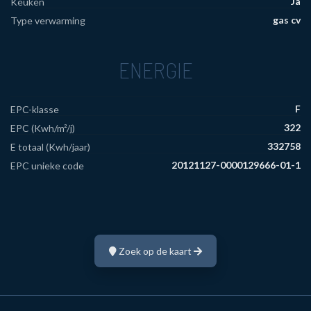
Ja
Keuken
gas cv
Type verwarming
ENERGIE
F
EPC-klasse
322
EPC (Kwh/m²/j)
332758
E totaal (Kwh/jaar)
20121127-0000129666-01-1
EPC unieke code
Zoek op de kaart