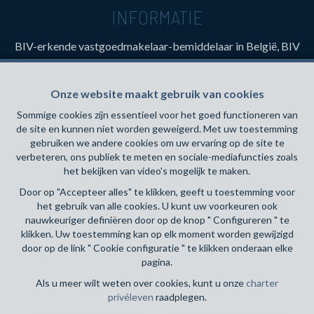
INFORMATIE
BIV-erkende vastgoedmakelaar-bemiddelaar in België, BIV
N° 505 641- Toezichthoudende Autoriteit : Beroepinstituut
van Vastgoedmakelaars Luxemburgstraat, 16B - 1000
Onze website maakt gebruik van cookies
Brussel (+32 2 505 38 50 - info@biv.be) -
www.biv.be
-
Deontologische code
Sommige cookies zijn essentieel voor het goed functioneren van
de site en kunnen niet worden geweigerd. Met uw toestemming
BA en borgstelling via NV AXA Belgium, Troonplein 1, 1000
gebruiken we andere cookies om uw ervaring op de site te
Brussel (polisnr. 730.390.160) Dekking geldt voor
verbeteren, ons publiek te meten en sociale-mediafuncties zoals
activiteiten die in België worden uitgevoerd
het bekijken van video's mogelijk te maken.
Door op "Accepteer alles" te klikken, geeft u toestemming voor
Algemene gebruiksvoorwaarden van de website
het gebruik van alle cookies. U kunt uw voorkeuren ook
nauwkeuriger definiëren door op de knop " Configureren " te
Charter privéleven
klikken. Uw toestemming kan op elk moment worden gewijzigd
door op de link " Cookie configuratie " te klikken onderaan elke
Cookie configuratie
pagina.
Als u meer wilt weten over cookies, kunt u onze
charter
privéleven
raadplegen.