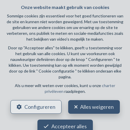
INFORMATIE
Onze website maakt gebruik van cookies
Sommige cookies zijn essentieel voor het goed functioneren van
BIV-erkende vastgoedmakelaar-bemiddelaar in België, BIV
de site en kunnen niet worden geweigerd. Met uw toestemming
N° 505 641- Toezichthoudende Autoriteit : Beroepinstituut
gebruiken we andere cookies om uw ervaring op de site te
van Vastgoedmakelaars Luxemburgstraat, 16B - 1000
verbeteren, ons publiek te meten en sociale-mediafuncties zoals
Brussel (+32 2 505 38 50 - info@biv.be) -
www.biv.be
-
het bekijken van video's mogelijk te maken.
Deontologische code
Door op "Accepteer alles" te klikken, geeft u toestemming voor
BA en borgstelling via NV AXA Belgium, Troonplein 1, 1000
het gebruik van alle cookies. U kunt uw voorkeuren ook
Brussel (polisnr. 730.390.160) Dekking geldt voor
nauwkeuriger definiëren door op de knop " Configureren " te
activiteiten die in België worden uitgevoerd
klikken. Uw toestemming kan op elk moment worden gewijzigd
door op de link " Cookie configuratie " te klikken onderaan elke
pagina.
Algemene gebruiksvoorwaarden van de website
Als u meer wilt weten over cookies, kunt u onze
charter
privéleven
raadplegen.
Charter privéleven
Cookie configuratie
Configureren
Alles weigeren
Accepteer alles