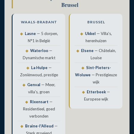
Brussel
WAALS-BRABANT
BRUSSEL
◆
Lasne
— 5 dorpen,
◆
Ukkel
— Villa's,
N°1 in België
herenhuizen
◆
Waterloo
—
◆
Elsene
— Châtelain,
Dynamische markt
Louise
◆
La Hulpe
—
◆
Sint-Pieters-
Zoniënwoud, prestige
Woluwe
— Prestigieuze
wijk
◆
Genval
— Meer,
villa's, groen
◆
Etterbeek
—
Europese wijk
◆
Rixensart
—
Residentieel, goed
verbonden
◆
Braine-l'Alleud
—
Sterk groeiend