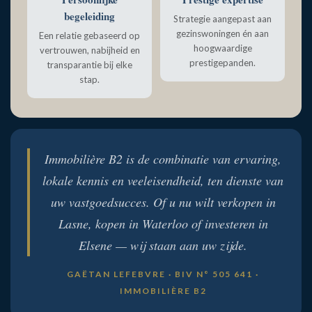
begeleiding
Strategie aangepast aan
gezinswoningen én aan
Een relatie gebaseerd op
hoogwaardige
vertrouwen, nabijheid en
prestigepanden.
transparantie bij elke
stap.
Immobilière B2 is de combinatie van ervaring,
lokale kennis en veeleisendheid, ten dienste van
uw vastgoedsucces. Of u nu wilt verkopen in
Lasne, kopen in Waterloo of investeren in
Elsene — wij staan aan uw zijde.
GAËTAN LEFEBVRE · BIV N° 505 641 ·
IMMOBILIÈRE B2