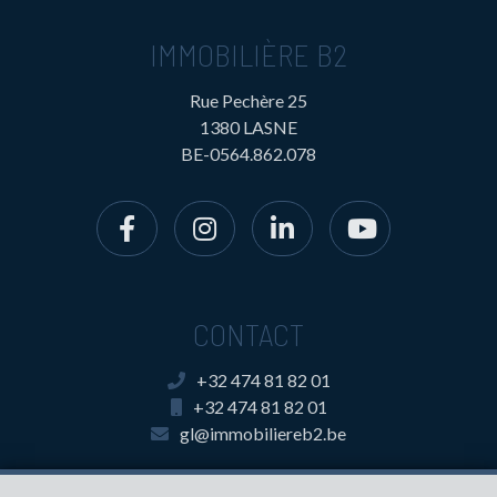
IMMOBILIÈRE B2
Rue Pechère 25
1380 LASNE
BE-0564.862.078
CONTACT
+32 474 81 82 01
+32 474 81 82 01
gl@immobiliereb2.be