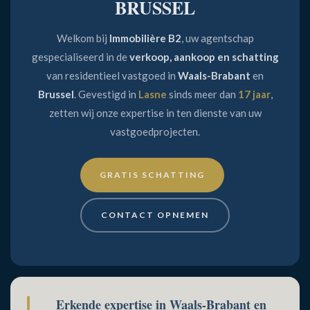
B2
BRUSSEL
|
Welkom bij
Immobilière B2
, uw agentschap
gespecialiseerd in de
verkoop, aankoop en schatting
VASTGOEDEXPERT
van residentieel vastgoed in
Waals-Brabant
en
Brussel
. Gevestigd in
Lasne
sinds meer dan
17 jaar
,
IN
zetten wij onze expertise in ten dienste van uw
vastgoedprojecten.
LASNE
GRATIS SCHATTING
SINDS
CONTACT OPNEMEN
17
JAAR
Erkende expertise in Waals-Brabant en