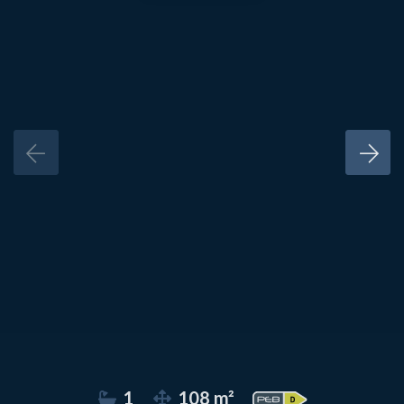
1
108 m²