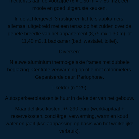
met terras aan de voorzijde (6 x 1.30 m = 7.80 m2), een
mooie en goed uitgeruste keuken.
In de achtergevel, 3 rustige en lichte slaapkamers,
allemaal uitgebreid met een terras op het zuiden over de
gehele breedte van het appartement (8,75 mx 1,30 m), of
11,40 m2. 1 badkamer (bad, wastafel, toilet).
Diversen:
Nieuwe aluminium thermo-gelakte frames met dubbele
beglazing. Centrale verwarming op olie met calorimeters.
Gepantserde deur. Parlophone.
1 kelder (n ° 29).
Autosparkeerplaatsen te huur in de kelder van het gebouw.
Maandelijkse kosten: +/- 290 euro (werkkapitaal +
reservekosten, conciërge, verwarming, warm en koud
water en jaarlijkse aanpassing op basis van het werkelijke
verbruik).