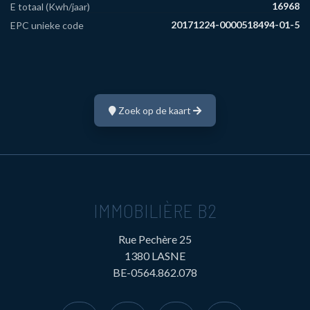
16968
E totaal (Kwh/jaar)
20171224-0000518494-01-5
EPC unieke code
Zoek op de kaart
IMMOBILIÈRE B2
Rue Pechère 25
1380 LASNE
BE-0564.862.078