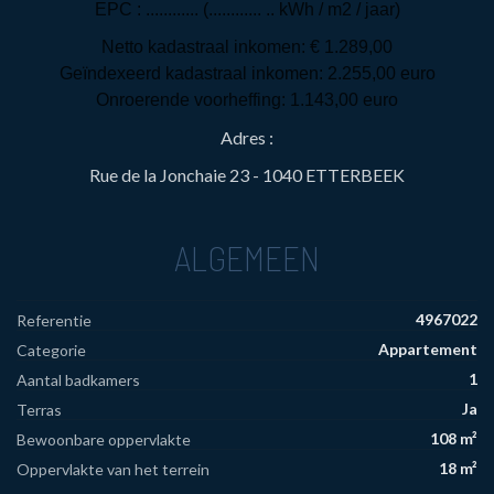
EPC : ............ (............ .. kWh / m2 / jaar)
Netto kadastraal inkomen: € 1.289,00
Geïndexeerd kadastraal inkomen: 2.255,00 euro
Onroerende voorheffing: 1.143,00 euro
Adres :
Rue de la Jonchaie 23 - 1040 ETTERBEEK
ALGEMEEN
4967022
Referentie
Appartement
Categorie
1
Aantal badkamers
Ja
Terras
108 m²
Bewoonbare oppervlakte
18 m²
Oppervlakte van het terrein