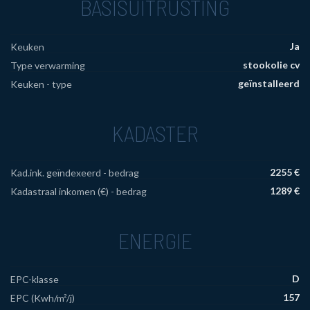
BASISUITRUSTING
Ja
Keuken
stookolie cv
Type verwarming
geïnstalleerd
Keuken - type
KADASTER
2255 €
Kad.ink. geïndexeerd - bedrag
1289 €
Kadastraal inkomen (€) - bedrag
ENERGIE
D
EPC-klasse
157
EPC (Kwh/m²/j)