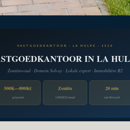
VASTGOEDKANTOOR · LA HULPE · 1310
ASTGOEDKANTOOR IN LA HUL
Zoniënwoud · Domein Solvay · Lokale expert · Immobilière B2
500K—800K€
Zoniën
20 min
prijsvork
UNESCO woud
van Brussel