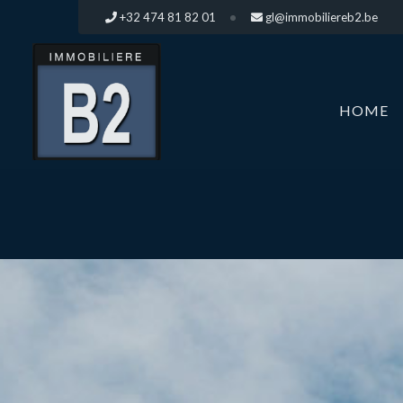
+32 474 81 82 01
gl@immobiliereb2.be
HOME