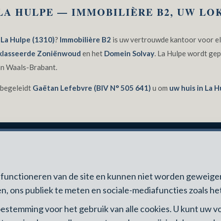
LA HULPE — IMMOBILIÈRE B2, UW LO
 La Hulpe (1310)
?
Immobilière B2
is uw vertrouwde kantoor voor el
lasseerde Zoniënwoud
en het
Domein Solvay
. La Hulpe wordt gep
van Waals-Brabant.
 begeleidt
Gaëtan Lefebvre (BIV N° 505 641)
u om
uw huis in La H
STEREN IN LA HULPE?
ed functioneren van de site en kunnen niet worden gewei
n, ons publiek te meten en sociale-mediafuncties zoals het
itzonderlijk natuurpark direct toegankelijk vanaf uw voordeur
 toestemming voor het gebruik van alle cookies. U kunt uw
oed, uitzonderlijke landelijke en residentiële sfeer