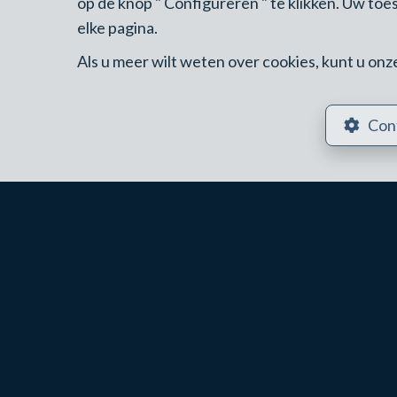
op de knop " Configureren " te klikken. Uw to
elke pagina.
◆
Station van La Hulpe
— Lijn 161 · 20 minuten
Als u meer wilt weten over cookies, kunt u on
◆
Selectieve en kwaliteitsvolle markt
— Karak
◆
Tussen Lasne en Elsene
— Strategische posi
Con
VASTGOEDPRIJZEN IN LA 
Karakterhuis / villa
Groot perceel · Zoniën · afwerking
Vrijstaande woning