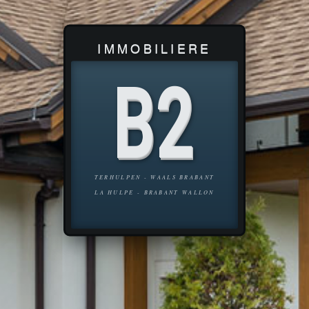
IMMOBILIERE
B
2
TERHULPEN - WAALS BRABANT
LA HULPE - BRABANT WALLON