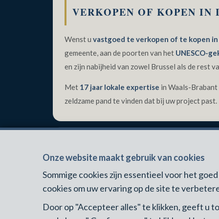
IMMOBILIÈRE
VERKOPEN OF KOPEN IN 
B2
Wenst u
vastgoed te verkopen of te kopen in
gemeente, aan de poorten van het
UNESCO-gek
en zijn nabijheid van zowel Brussel als de rest 
Met
17 jaar lokale expertise
in Waals-Brabant
zeldzame pand te vinden dat bij uw project past.
WAAROM WONEN OF INVE
Onze website maakt gebruik van cookies
Sommige cookies zijn essentieel voor het go
cookies om uw ervaring op de site te verbetere
◆
UNESCO-geklasseerd Zoniënwoud
— Een u
Door op "Accepteer alles" te klikken, geeft u
◆
Domein Solvay en Manoir Park
— Uniek erfg