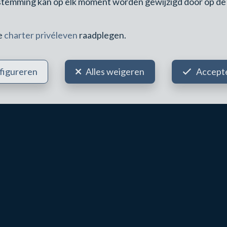
estemming kan op elk moment worden gewijzigd door op de li
 naar Brussel-Centraal per trein
ze
charter privéleven
raadplegen.
terpanden in La Hulpe trekken een zeer gerichte en trouwe klantenkri
tie tussen het hart van Waals-Brabant en de premiumgemeenten van Br
figureren
Alles weigeren
Accepte
HULPE IN 2026