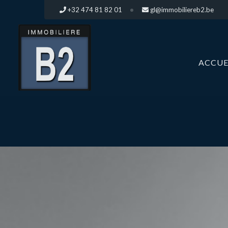
+32 474 81 82 01
gl@immobiliereb2.be
ACCUE