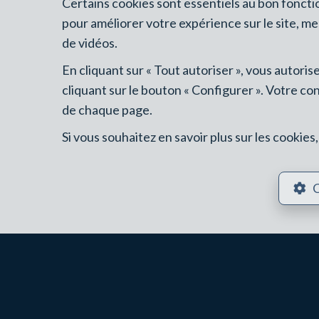
CE QUE NOUS ANALYSONS
Certains cookies sont essentiels au bon fonct
pour améliorer votre expérience sur le site, m
de vidéos.
◆
Analyse du marché local
— Comparaison avec 
En cliquant sur « Tout autoriser », vous autori
cliquant sur le bouton « Configurer ». Votre co
◆
Positionnement du prix
— Définition d’un pr
de chaque page.
◆
Mise en valeur
— Conseils de présentation, p
Si vous souhaitez en savoir plus sur les cookie
◆
Suivi complet
— Visites, négociation, offre, 
C
MAISON, APPARTEMENT, 
VENDRE MAISON LA HULPE