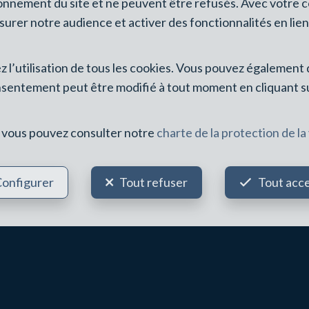
 POUR ESTIMER À LA HULPE
ionnement du site et ne peuvent être refusés. Avec votre 
esurer notre audience et activer des fonctionnalités en lie
les biens similaires, les biens concurrents et la demande réelle du sect
sez l’utilisation de tous les cookies. Vous pouvez égalemen
nsentement peut être modifié à tout moment en cliquant sur
ix cohérent pour attirer des acheteurs sérieux sans dévaloriser le bien.
hotos professionnelles, texte d’annonce et diffusion adaptée.
s, vous pouvez consulter notre
charte de la protection de la
compromis et coordination avec le notaire.
onfigurer
Tout refuser
Tout acc
ESTIMATION : UNE STRATÉGIE ADAPT
VENDRE APPARTEMENT LA 