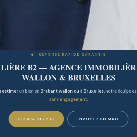
◆ RÉPONSE RAPIDE GARANTIE
IÈRE B2 — AGENCE IMMOBILIÈR
WALLON & BRUXELLES
u estimer
un bien en
Brabant wallon ou à Bruxelles
, notre équipe e
sans engagement
.
+32 474 81 82 01
ENVOYER UN MAIL