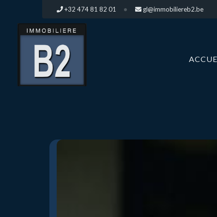
+32 474 81 82 01
gl@immobiliereb2.be
ACCUE
AGENCE
IMMOBILIÈRE
À
LASNE