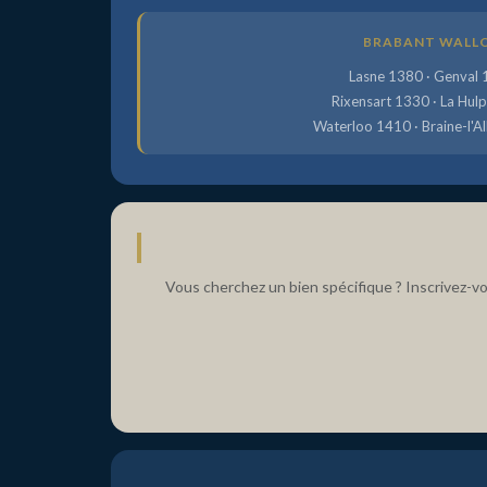
BRABANT WALL
Lasne 1380 · Genval
Rixensart 1330 · La Hul
Waterloo 1410 · Braine-l'A
Vous cherchez un bien spécifique ? Inscrivez-vo