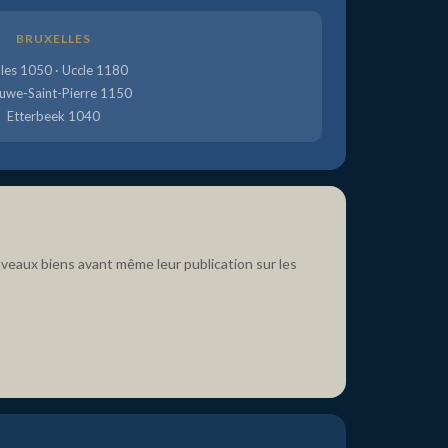
BRUXELLES
lles 1050 · Uccle 1180
uwe-Saint-Pierre 1150
Etterbeek 1040
uveaux biens avant même leur publication sur les