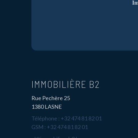
Im
IMMOBILIÈRE B2
Rue Pechère 25
1380 LASNE
Téléphone :
+32 474 81 82 01
GSM :
+32 474 81 82 01