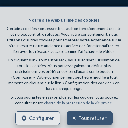
INFOS
Notre site web utilise des cookies
Certains cookies sont essentiels au bon fonctionnement du site
Agent Immobilier Intermédiaire
agréé IPI sous le numéro 505
et ne peuvent être refusés. Avec votre consentement, nous
641 en Belgique- Instance de contrôle: Institut professionnel
utilisons d’autres cookies pour améliorer votre expérience sur le
des agents immobiliers, rue du Luxembourg 16B, 1000
site, mesurer notre audience et activer des fonctionnalités en
Bruxelles (+32 2 505 38 50 - info@ipi.be) - Soumis au
code
lien avec les réseaux sociaux comme l’affichage de vidéos.
déontologique de l’ IPI
En cliquant sur « Tout autoriser », vous autorisez l’utilisation de
RC professionnelle et cautionnement via AXA Belgium SA,
tous les cookies. Vous pouvez également définir plus
Place du Trône 1, 1000 Bruxelles – police n° 730.390.160.
précisément vos préférences en cliquant sur le bouton
Couverture valable pour les activités réalisées en Belgique
« Configurer ». Votre consentement peut être modifié à tout
moment en cliquant sur le lien « Configuration des cookies » en
bas de chaque page.
Conditions générales d'utilisation du site
Si vous souhaitez en savoir plus sur les cookies, vous pouvez
consulter notre
charte de la protection de la vie privée
.
Charte de la protection de la vie privée
Configuration des cookies
Configurer
Tout refuser