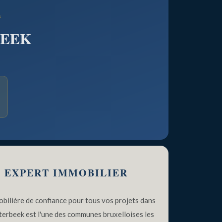
S
BEEK
E EXPERT IMMOBILIER
bilière de confiance pour tous vos projets dans
tterbeek est l'une des communes bruxelloises les