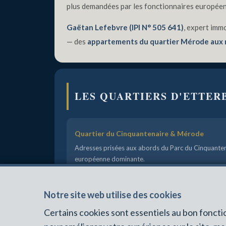
IMMOBILIÈRE
plus demandées par les fonctionnaires européens, 
B2
Gaëtan Lefebvre (IPI N° 505 641)
, expert immo
— des
appartements du quartier Mérode aux 
LES QUARTIERS D'ETTER
Quartier du Cinquantenaire & Mérode
Adresses prisées aux abords du Parc du Cinquanten
européenne dominante.
Quartier Européen & Schuman
Notre site web utilise des cookies
À deux pas des institutions européennes. Apparteme
Certains cookies sont essentiels au bon fonct
Quartier Gaulois & Joséphine-Charlotte