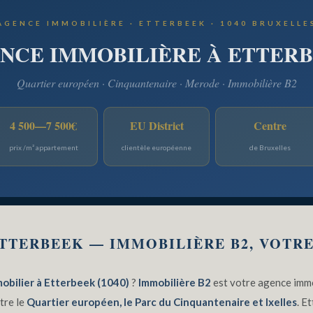
AGENCE IMMOBILIÈRE · ETTERBEEK · 1040 BRUXELLE
NCE IMMOBILIÈRE À ETTER
Quartier européen · Cinquantenaire · Merode · Immobilière B2
4 500—7 500€
EU District
Centre
prix /m² appartement
clientèle européenne
de Bruxelles
TTERBEEK — IMMOBILIÈRE B2, VOTR
obilier à Etterbeek (1040)
?
Immobilière B2
est votre agence immo
tre le
Quartier européen, le Parc du Cinquantenaire et Ixelles
. E