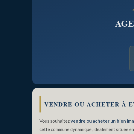
ETTERBEEK
AGE
(1040)
|
CINQUANTENAIRE
•
QUARTIER
VENDRE OU ACHETER À E
EUROPÉEN
Vous souhaitez
vendre ou acheter un bien imm
cette commune dynamique, idéalement située en