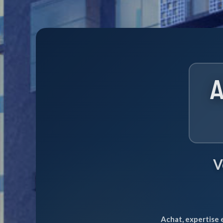
A
V
Achat, expertise 