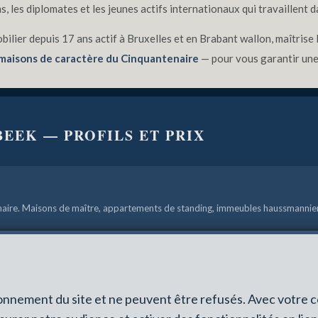
les diplomates et les jeunes actifs internationaux qui travaillent dan
bilier depuis 17 ans actif à Bruxelles et en Brabant wallon, maîtrise
maisons de caractère du Cinquantenaire
— pour vous garantir une
BEEK — PROFILS ET PRIX
aire. Maisons de maître, appartements de standing, immeubles haussmannien
nts très demandés par fonctionnaires EU et lobbyistes. Prix :
280 000 € à 7
ionnement du site et ne peuvent être refusés. Avec votre 