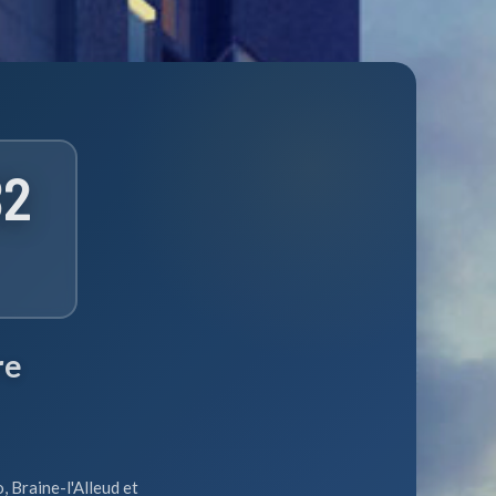
B
2
re
, Braine-l'Alleud et