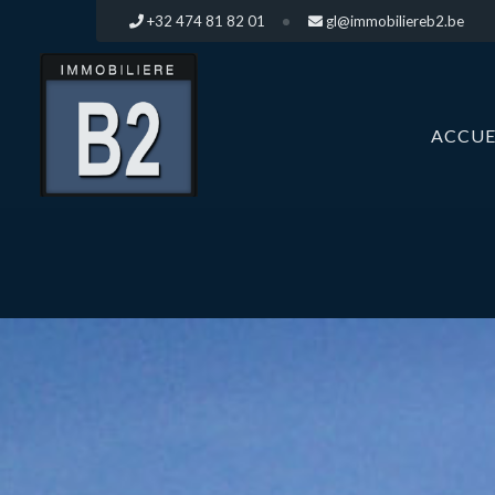
+32 474 81 82 01
gl@immobiliereb2.be
ACCUE