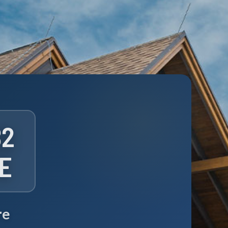
B
2
E
re