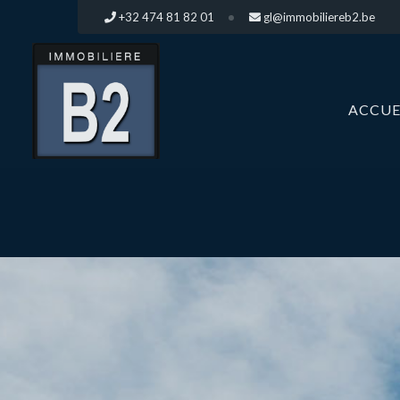
+32 474 81 82 01
gl@immobiliereb2.be
ACCUE