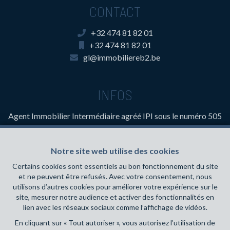
CONTACT
+32 474 81 82 01
+32 474 81 82 01
gl@immobiliereb2.be
INFOS
Agent Immobilier Intermédiaire
agréé IPI sous le numéro 505
641 en Belgique- Instance de contrôle: Institut professionnel
des agents immobiliers, rue du Luxembourg 16B, 1000
Notre site web utilise des cookies
Bruxelles (+32 2 505 38 50 - info@ipi.be) - Soumis au
code
déontologique de l’ IPI
Certains cookies sont essentiels au bon fonctionnement du site
et ne peuvent être refusés. Avec votre consentement, nous
RC professionnelle et cautionnement via AXA Belgium SA,
utilisons d’autres cookies pour améliorer votre expérience sur le
Place du Trône 1, 1000 Bruxelles – police n° 730.390.160.
site, mesurer notre audience et activer des fonctionnalités en
Couverture valable pour les activités réalisées en Belgique
lien avec les réseaux sociaux comme l’affichage de vidéos.
En cliquant sur « Tout autoriser », vous autorisez l’utilisation de
Conditions générales d'utilisation du site