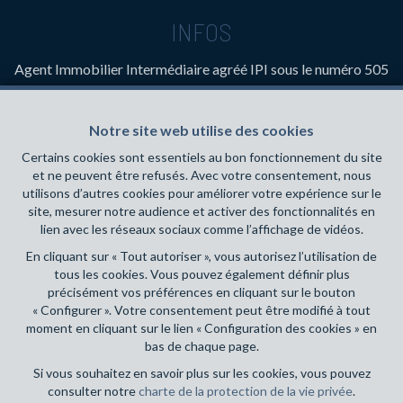
INFOS
Agent Immobilier Intermédiaire
agréé IPI sous le numéro 505
641 en Belgique- Instance de contrôle: Institut professionnel
des agents immobiliers, rue du Luxembourg 16B, 1000
Notre site web utilise des cookies
Bruxelles (+32 2 505 38 50 - info@ipi.be) - Soumis au
code
déontologique de l’ IPI
Certains cookies sont essentiels au bon fonctionnement du site
et ne peuvent être refusés. Avec votre consentement, nous
RC professionnelle et cautionnement via AXA Belgium SA,
utilisons d’autres cookies pour améliorer votre expérience sur le
Place du Trône 1, 1000 Bruxelles – police n° 730.390.160.
site, mesurer notre audience et activer des fonctionnalités en
Couverture valable pour les activités réalisées en Belgique
lien avec les réseaux sociaux comme l’affichage de vidéos.
En cliquant sur « Tout autoriser », vous autorisez l’utilisation de
Conditions générales d'utilisation du site
tous les cookies. Vous pouvez également définir plus
précisément vos préférences en cliquant sur le bouton
Charte de la protection de la vie privée
« Configurer ». Votre consentement peut être modifié à tout
moment en cliquant sur le lien « Configuration des cookies » en
Configuration des cookies
bas de chaque page.
Si vous souhaitez en savoir plus sur les cookies, vous pouvez
consulter notre
charte de la protection de la vie privée
.