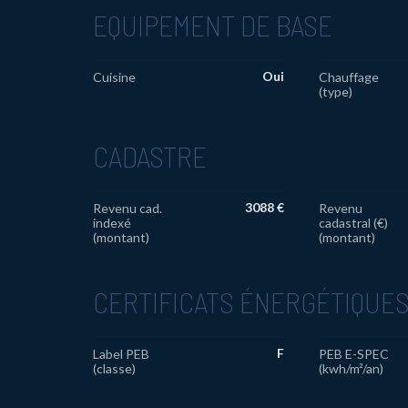
EQUIPEMENT DE BASE
Oui
Cuisine
Chauffage
(type)
CADASTRE
3088 €
Revenu cad.
Revenu
indexé
cadastral (€)
(montant)
(montant)
CERTIFICATS ÉNERGÉTIQUE
F
Label PEB
PEB E-SPEC
(classe)
(kwh/m²/an)