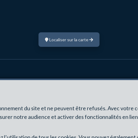
Localiser sur la carte
CONTACT
INFOS
+32 474 81 82 01
Agent Immobilier 
+32 474 81 82 01
Belgique- Instanc
ionnement du site et ne peuvent être refusés. Avec votre 
gl@immobiliereb2.be
immobiliers, rue 
esurer notre audience et activer des fonctionnalités en lie
info@ipi.be) - So
RC professionnel
sez l’utilisation de tous les cookies. Vous pouvez égalemen