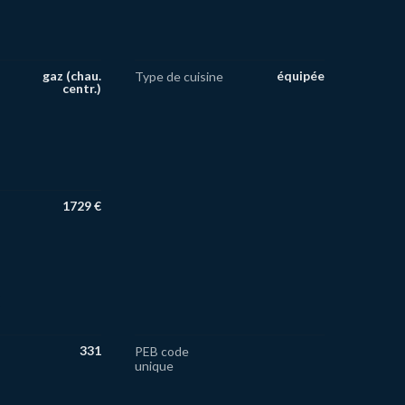
gaz (chau.
équipée
Type de cuisine
centr.)
1729 €
S
331
PEB code
unique