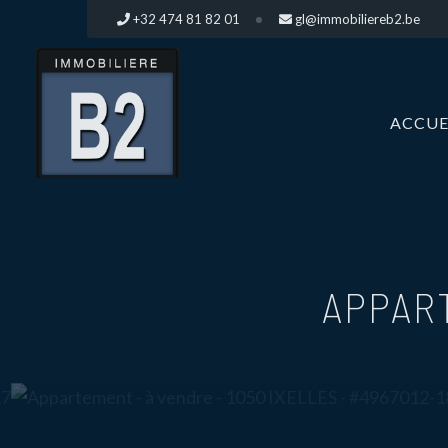
+32 474 81 82 01
gl@immobiliereb2.be
ACCUE
APPAR