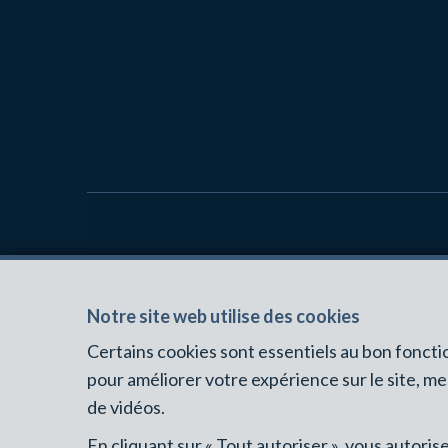
IMMOBILIÈRE B2
Notre site web utilise des cookies
Rue Pechère 25
1380 LASNE
Certains cookies sont essentiels au bon fonct
BE-0564.862.078
pour améliorer votre expérience sur le site, m
de vidéos.
En cliquant sur « Tout autoriser », vous autori