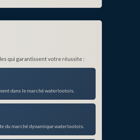
E
s qui garantissent votre réussite :
ment dans le marché waterlootois.
pte du marché dynamique waterlootois.