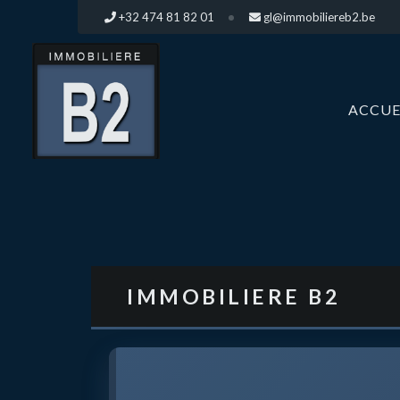
+32 474 81 82 01
gl@immobiliereb2.be
ACCUE
VENDEZ
VOTRE
BIEN
IMMOBILIERE B2
À