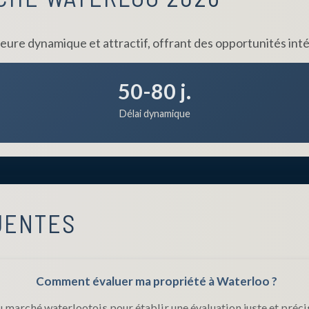
ure dynamique et attractif, offrant des opportunités int
50-80 j.
Délai dynamique
UENTES
Comment évaluer ma propriété à Waterloo ?
marché waterlootois pour établir une évaluation juste et préci