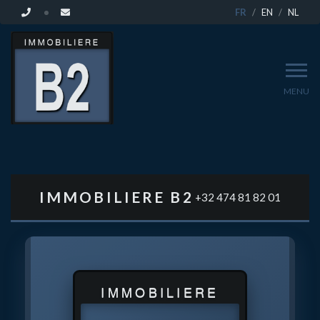
FR
EN
NL
MENU
VENDEZ
VOTRE
IMMOBILIERE B2
+32 474 81 82 01
BIEN
À
IMMOBILIERE