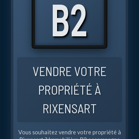
RIXENSART
B
2
SEREINEMENT
AVEC
IMMOBILIÈRE
VENDRE VOTRE
B2
PROPRIÉTÉ À
RIXENSART
Vous souhaitez vendre votre propriété à