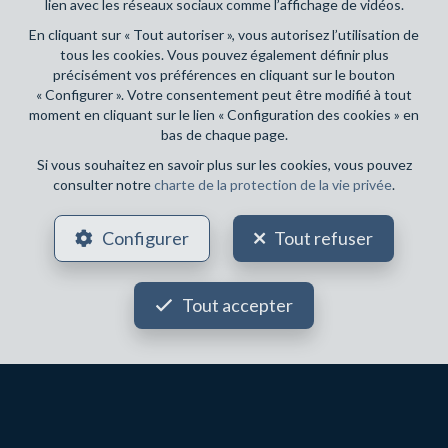
lien avec les réseaux sociaux comme l’affichage de vidéos.
En cliquant sur « Tout autoriser », vous autorisez l’utilisation de
tous les cookies. Vous pouvez également définir plus
précisément vos préférences en cliquant sur le bouton
3
1
200 m²
2
« Configurer ». Votre consentement peut être modifié à tout
moment en cliquant sur le lien « Configuration des cookies » en
LASNE
495 000 €
bas de chaque page.
Fermette à vendre
Si vous souhaitez en savoir plus sur les cookies, vous pouvez
consulter notre
charte de la protection de la vie privée
.
Configurer
Tout refuser
Tout accepter