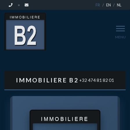
FR
EN
NL
MENU
VENDEZ
VOTRE
IMMOBILIERE B2
+32 474 81 82 01
BIEN
À
IMMOBILIERE