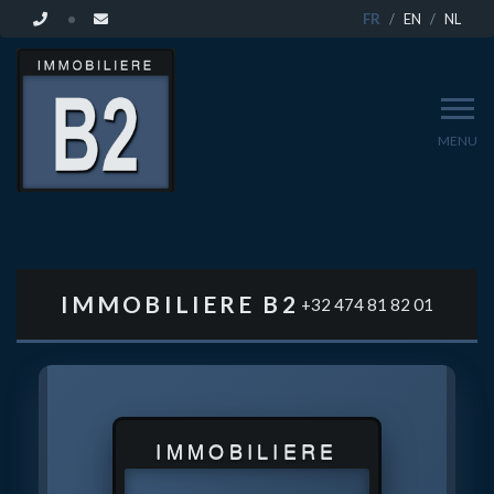
FR
EN
NL
MENU
VENDEZ
VOTRE
IMMOBILIERE B2
+32 474 81 82 01
BIEN
À
IMMOBILIERE