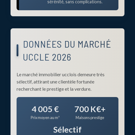
sérénité, sans complications.
DONNÉES DU MARCHÉ
UCCLE 2026
Le marché immobilier ucclois demeure très
sélectif, attirant une clientèle fortunée
recherchant le prestige et la verdure.
4 005 €
700 K€+
Prix moyen au m²
Maisons prestige
Sélectif