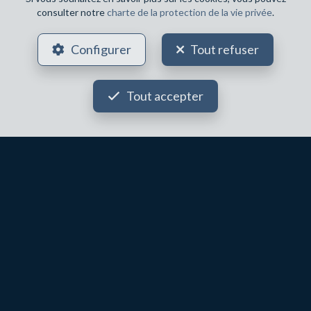
consulter notre
charte de la protection de la vie privée
.
Configurer
Tout refuser
Tout accepter
2
2
121 m²
1
IXELLES
450 000 €
Appartement à vendre