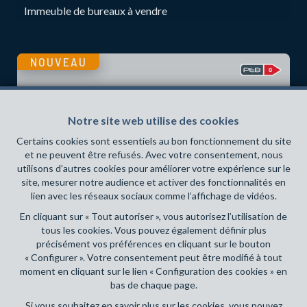
Immeuble de bureaux à vendre
NOUVEAU
Notre site web utilise des cookies
Certains cookies sont essentiels au bon fonctionnement du site
et ne peuvent être refusés. Avec votre consentement, nous
utilisons d’autres cookies pour améliorer votre expérience sur le
site, mesurer notre audience et activer des fonctionnalités en
lien avec les réseaux sociaux comme l’affichage de vidéos.
En cliquant sur « Tout autoriser », vous autorisez l’utilisation de
tous les cookies. Vous pouvez également définir plus
précisément vos préférences en cliquant sur le bouton
3
1
200 m²
2
« Configurer ». Votre consentement peut être modifié à tout
moment en cliquant sur le lien « Configuration des cookies » en
LASNE
495 000 €
bas de chaque page.
Fermette à vendre
Si vous souhaitez en savoir plus sur les cookies, vous pouvez