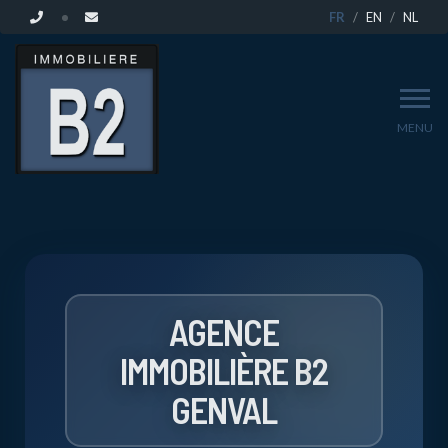
FR
EN
NL
MENU
VENDEZ
VOTRE
BIEN
AGENCE
IMMOBILIÈRE B
2
À
GENVAL