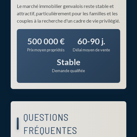
Le marché immobilier genvalois reste stable et
attractif, particulièrement pour les familles et les
couples à la recherche d'un cadre de vie privilégié.
500 000 €
60-90 j.
Prix moyen propriétés
Délai moyen de vente
Stable
Demande qualifiée
QUESTIONS
FRÉQUENTES