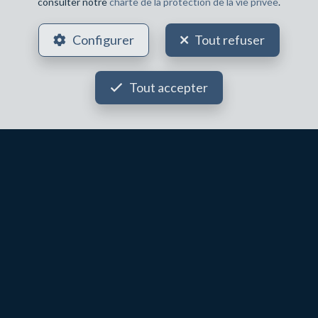
consulter notre
charte de la protection de la vie privée
.
Configurer
Tout refuser
Tout accepter
2
2
121 m²
1
IXELLES
450 000 €
Appartement à vendre