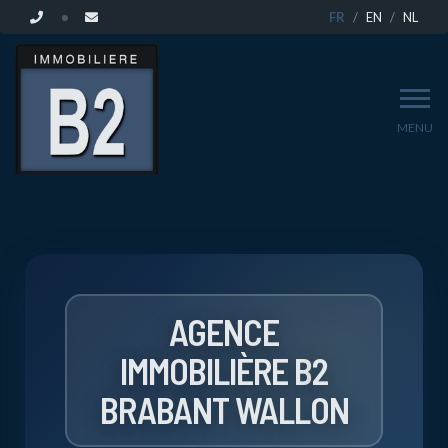
FR
EN
NL
MENU
VENDEZ
VOTRE
BIEN
AGENCE
IMMOBILIÈRE B
2
EN
BRABANT WALLON