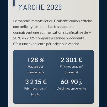
MARCHÉ 2026
Le marché immobilier du Brabant Wallon affiche
une belle dynamique. Les transactions
connaissent une augmentation significative de +
28 % en 2025 comparé à l'année précédente.
C'est une excellente période pour vendre.
+28 %
2 301 €
Hausse des
Prix moyen au m²
transactions
(maisons)
3 215 €
60-90 j.
Prix moyen au m²
Délai moyen de vente
(appts)