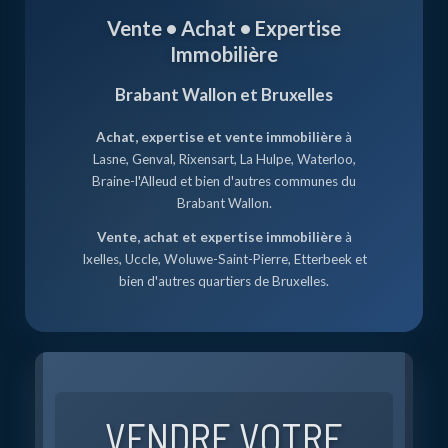
BRABANT
Vente • Achat • Expertise
WALLON
Immobilière
Brabant Wallon et Bruxelles
AVEC
Achat, expertise et vente immobilière
à
Lasne, Genval, Rixensart, La Hulpe, Waterloo,
IMMOBILIÈRE
Braine-l'Alleud et bien d'autres communes du
Brabant Wallon.
B2
Vente, achat et expertise immobilière
à
Ixelles, Uccle, Woluwe-Saint-Pierre, Etterbeek et
bien d'autres quartiers de Bruxelles.
VENDRE VOTRE